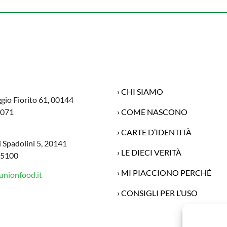
› CHI SIAMO
ggio Fiorito 61, 00144
1071
› COME NASCONO
› CARTE D’IDENTITÀ
 Spadolini 5, 20141
› LE DIECI VERITÀ
65100
› MI PIACCIONO PERCHÉ
nionfood.it
› CONSIGLI PER L’USO