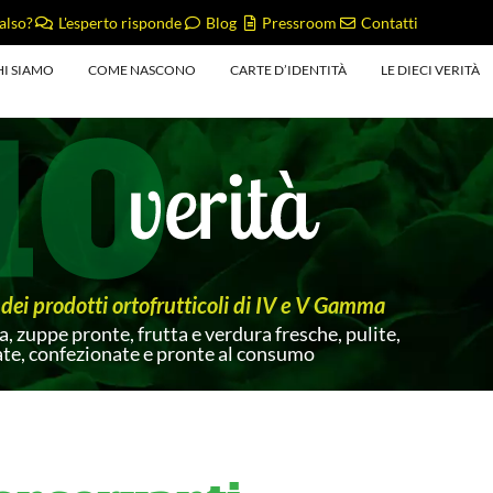
also?
L'esperto risponde
Blog
Pressroom
Contatti
HI SIAMO
COME NASCONO
CARTE D’IDENTITÀ
LE DIECI VERITÀ
dei prodotti ortofrutticoli di IV e V Gamma
a, zuppe pronte, frutta e verdura fresche, pulite,
ate, confezionate e pronte al consumo