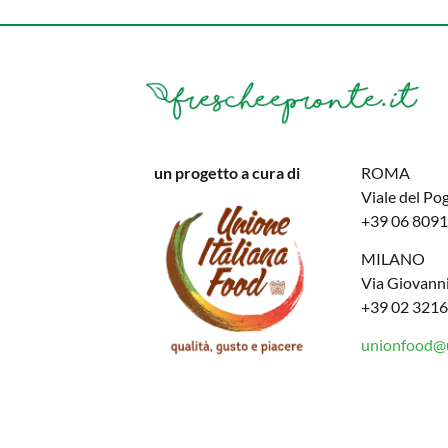
un progetto a cura di
ROMA
Viale del Po
+39 06 809
MILANO
Via Giovanni
+39 02 321
unionfood@u